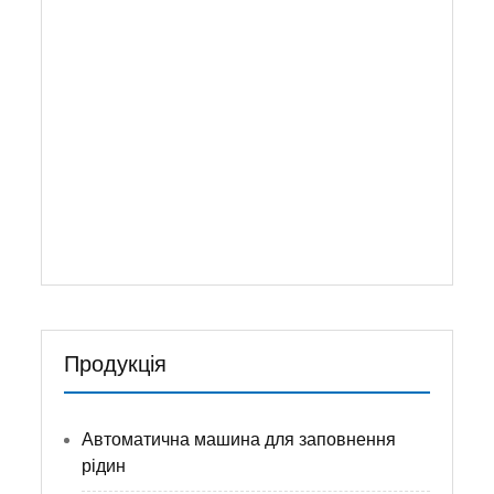
засіб, рідке мило, посудомийна машина
та в'язкість олія та соус. Вся контактуюча
частина із заливним матеріалом - це
високоякісна нержавіюча сталь. Машина
приймає поршневий насос для
наповнення. Регулюючи позиційний
насос, він може заповнити ...
Детальніше
Продукція
Автоматична машина для заповнення
рідин