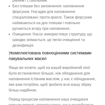
рівним і стабільним.
Без пляшки без заповнення: наповнення
форсунок. Насадки для наповнення
спеціалізовані: проти краплі. Також форсунки
набиваються на дно пляшки і повільно
рухаються вгору при наповненні.
Очищення: Насос використовує структуру, що
швидко знімається, це легко очищення та
дезінфекція.
Укомплектована повноцінними системами
пакувальних масел
Якщо ви хочете, щоб на вашій виробничій лінії
було встановлено більше, ніж обладнання для
наповнення їстівним маслом, у нас є обладнання,
яке вам потрібно, щоб зробити всю вашу збірку
більш надійною.
Перед процесом наповнення наші очищувачі
пляшок можуть переконатися, що в контейнерах