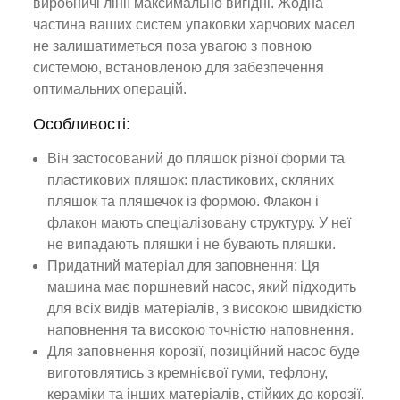
виробничі лінії максимально вигідні. Жодна
частина ваших систем упаковки харчових масел
не залишатиметься поза увагою з повною
системою, встановленою для забезпечення
оптимальних операцій.
Особливості:
Він застосований до пляшок різної форми та
пластикових пляшок: пластикових, скляних
пляшок та пляшечок із формою. Флакон і
флакон мають спеціалізовану структуру. У неї
не випадають пляшки і не бувають пляшки.
Придатний матеріал для заповнення: Ця
машина має поршневий насос, який підходить
для всіх видів матеріалів, з високою швидкістю
наповнення та високою точністю наповнення.
Для заповнення корозії, позиційний насос буде
виготовлятись з кремнієвої гуми, тефлону,
кераміки та інших матеріалів, стійких до корозії.