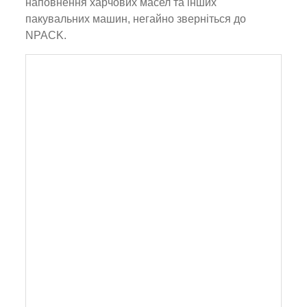
наповнення харчових масел та інших
пакувальних машин, негайно зверніться до
NPACK.
Лінія машин для маркування розливної