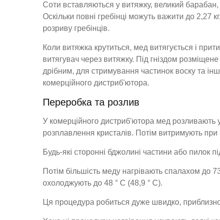
Соти вставляються у витяжку, великий барабан,
Оскільки повні гребінці можуть важити до 2,27 к
розриву гребінців.
Коли витяжка крутиться, мед витягується і прити
витягувач через витяжку. Під гніздом розміщене
дрібним, для стримування частинок воску та інш
комерційного дистриб'ютора.
Переробка та розлив
У комерційного дистриб'ютора мед розливають у є
розплавлення кристалів. Потім витримують при 
Будь-які сторонні бджолині частини або пилок п
Потім більшість меду нагрівають спалахом до 73,
охолоджують до 48 ° С (48,9 ° С).
Ця процедура робиться дуже швидко, приблизно 