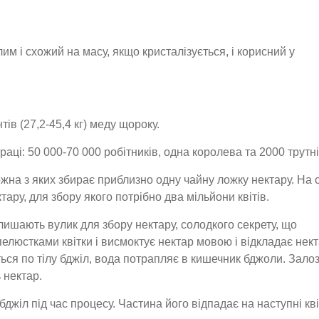
им і схожий на масу, якщо кристалізується, і корисний у
в (27,2-45,4 кг) меду щороку.
аці: 50 000-70 000 робітників, одна королева та 2000 трутні
жна з яких збирає приблизно одну чайну ложку нектару. На 
ктару, для збору якого потрібно два мільйони квітів.
лишають вулик для збору нектару, солодкого секрету, що
елюстками квітки і висмоктує нектар мовою і відкладає нект
ься по тілу бджіл, вода потрапляє в кишечник бджоли. Зало
 нектар.
бджіл під час процесу. Частина його відпадає на наступні кві