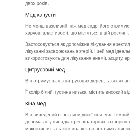
двох років.
Мед капусти
Не менш важливий, ніж мед сидр, його отримують
харчові властивості, що містяться в цій рослині.
Застосовується як допоміжне лікування еректиль
лікуванні захворювань артерій, і цей мед ідеал
використовують для лікування анемії, асциту, ар
Цитрусовий мед
Він отримується з цитрусових дерев, таких як а
Її колір білий, густина низька, містить високий в
Кіна мед
Він виведений із рослини дикої кіни, має темний
допомагає у випадках респіраторних захворювань
мокротиння , а також працює на підтримку нирок 