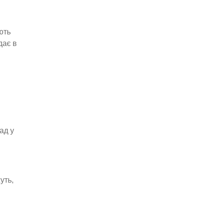
ють
дає в
ад у
уть,