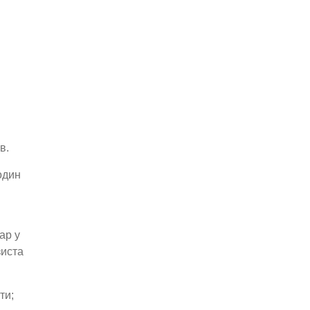
в.
один
ар у
зиста
ти;