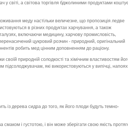
 у світі, а світова торгівля бджолиними продуктами кошту
поживання меду настільки величезне, що пропозиція ледве
истовуються в різних продуктах харчування, а також
галузях, включаючи медицину, харчову промисловість,
 перенасичений цукровий розчин - природний, оригінальний
нентів робить мед цінним доповненням до раціону.
и своїй природній солодкості та хімічним властивостям йог
 підсолоджувачам, які використовуються у випічці, напоях
ть із дерева сидра до того, як його плоди будуть темно-
а смаком і густотою, і він може зберігати свою якість протя