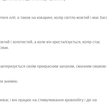
ючі олії, а також на коварині, колір світло-жовтий і має баг
втий і золотистий, а коли він кристалізується, колір стає
смак.
арактеризується своїм прекрасним запахом, смачним смаком 
ти анемію.
еваг, і він працює на стимулювання кровообігу і діє на