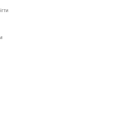
ігти
им