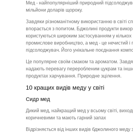
Мед - найпопулярніший природний підсолоджувач
мільйони доларів щороку.
Завдяки різноманітному використанню в світі с
впорається з попитом. Бджолині продукти викор
користуються широким застосуванням у кількох 
промислове виробництво, а мед - це нечистий і
підсолоджувач. Його унікальне поєднання компо
Це популярне своїм смаком та ароматом. Завдяк
надають перевагу переробленим цукрам та іншим
продуктах харчування. Природне зцілення.
10 кращих видів меду у світі
Сидр мед
Дикий мед, найкращий мед у всьому світі, виходи
коричневими та мають гарний запах
Відрізняється від інших видів бджолиного меду з