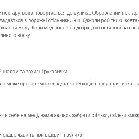
нектару, вона повертається до вулика. Оброблений нектар,
ладається в порожні стільники. Інші бджоли робітники ковта
вання меду. Коли мед повністю дозріє, він останній раз осі
линого воску.
й шолом та захисні рукавички.
яр може просто змітати бджіл з гребінців і направляти їх наз
ь себе на меді, намагаючись забрати стільки, скільки змож
 рідше жалять при відкритті вулика.