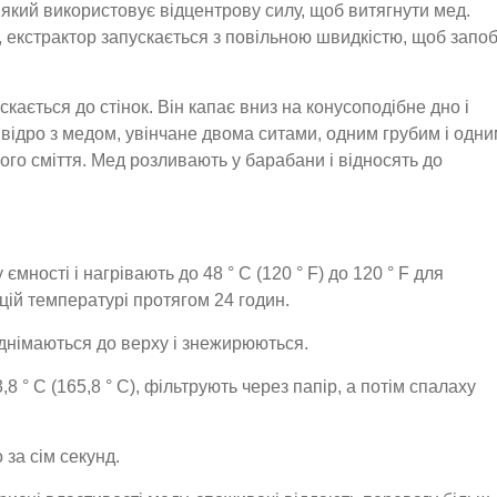
 який використовує відцентрову силу, щоб витягнути мед.
г, екстрактор запускається з повільною швидкістю, щоб запоб
скається до стінок. Він капає вниз на конусоподібне дно і
 відро з медом, увінчане двома ситами, одним грубим і одн
ого сміття. Мед розливають у барабани і відносять до
мності і нагрівають до 48 ° C (120 ° F) до 120 ° F для
цій температурі протягом 24 годин.
іднімаються до верху і знежирюються.
8 ° С (165,8 ° С), фільтрують через папір, а потім спалаху
за сім секунд.