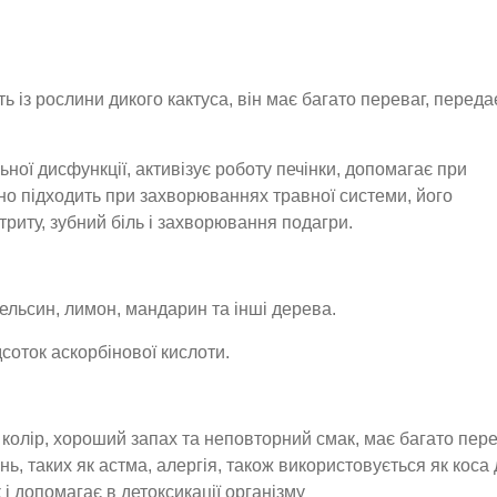
 із рослини дикого кактуса, він має багато переваг, передає
ної дисфункції, активізує роботу печінки, допомагає при
ьно підходить при захворюваннях травної системи, його
триту, зубний біль і захворювання подагри.
пельсин, лимон, мандарин та інші дерева.
ідсоток аскорбінової кислоти.
 колір, хороший запах та неповторний смак, має багато пере
, таких як астма, алергія, також використовується як коса
і допомагає в детоксикації організму