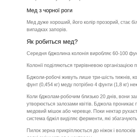
Мед з чорної роги
Мед дуже хороший, його колір прозорий, стає біл
випадках запорів.
Як робиться мед?
Середня бджолина колонія виробляє 60-100 фунті
Колонії поділяються трирівневою організацією пр
Бджоли-робочі живуть лише три-шість тижнів, ко
фунт (0,454 кг) меду потрібно 4 фунти (1,8 кг) не
Коли бджолам-робочим близько 20 днів, вони за
утворюється залозами квітів. Бджола проникає п
медовий мішок або черевце. Поки нектар рухаєт
система бджіл виділяє ферменти, які збагачують
Пилок зерна прикріплюється до ніжок і волосків 