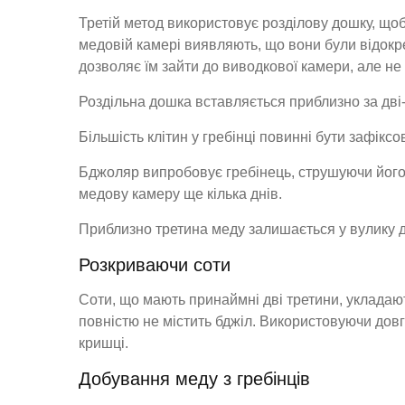
Третій метод використовує розділову дошку, що
медовій камері виявляють, що вони були відокр
дозволяє їм зайти до виводкової камери, але не
Роздільна дошка вставляється приблизно за дві-
Більшість клітин у гребінці повинні бути зафікс
Бджоляр випробовує гребінець, струшуючи його.
медову камеру ще кілька днів.
Приблизно третина меду залишається у вулику д
Розкриваючи соти
Соти, що мають принаймні дві третини, укладаю
повністю не містить бджіл. Використовуючи довгу
кришці.
Добування меду з гребінців