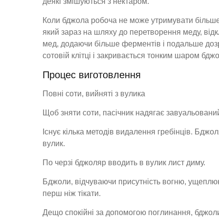
деякі змішуються з нектаром.
Коли бджола робоча не може утримувати більше 
який зараз на шляху до перетворення меду, відк
мед, додаючи більше ферментів і подальше дозрі
сотовій клітці і закривається тонким шаром бджо
Процес виготовлення
Повні соти, вийняті з вулика
Щоб зняти соти, пасічник надягає завуальовани
Існує кілька методів видалення гребінців. Бджол
вулик.
По черзі бджоляр вводить в вулик лист диму.
Бджоли, відчуваючи присутність вогню, ущеплюют
перш ніж тікати.
Дещо спокійні за допомогою поглинання, бджоли