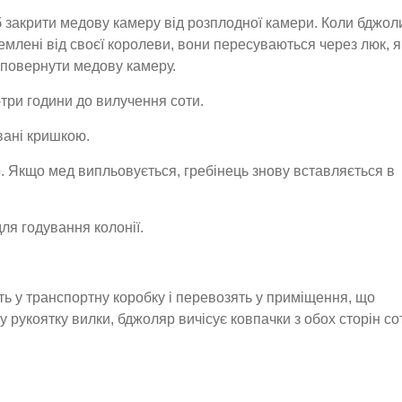
б закрити медову камеру від розплодної камери. Коли бджол
емлені від своєї королеви, вони пересуваються через люк, 
 повернути медову камеру.
три години до вилучення соти.
овані кришкою.
 Якщо мед випльовується, гребінець знову вставляється в
ля годування колонії.
ть у транспортну коробку і перевозять у приміщення, що
 рукоятку вилки, бджоляр вичісує ковпачки з обох сторін со