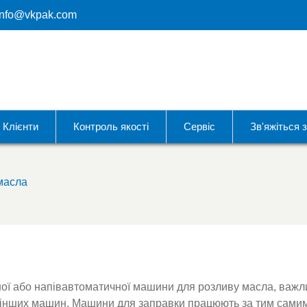
info@vkpak.com
Клієнти
Контроль якості
Сервіс
Зв'яжіться 
масла
чної або напівавтоматичної машини для розливу масла, важ
ід інших машин. Машини для заправки працюють за тим сами