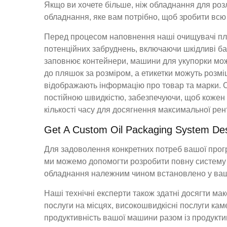
Якщо ви хочете більше, ніж обладнання для розл
обладнання, яке вам потрібно, щоб зробити всю 
Перед процесом наповнення наші очищувачі пл
потенційних забруднень, включаючи шкідливі ба
заповнює контейнери, машини для укупорки можу
до пляшок за розміром, а етикетки можуть розмі
відображають інформацію про товар та марки. С
постійною швидкістю, забезпечуючи, щоб кожен 
кількості часу для досягнення максимальної рен
Get A Custom Oil Packaging System De
Для задоволення конкретних потреб вашої прогр
ми можемо допомогти розробити повну систему
обладнання належним чином встановлено у вашо
Наші технічні експерти також здатні досягти м
послуги на місцях, високошвидкісні послуги кам
продуктивність вашої машини разом із продукти