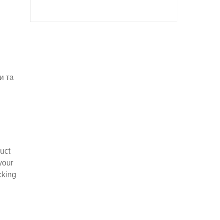
и та
uct
your
cking