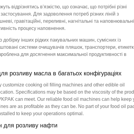
жуть відрізнятись в'язкістю, що означає, що потрібні різні
застосування. Для задоволення потреб різних ліній з
еві, гравітаційні, переливні, нагнітальні та наповнювальні
тивність процесу наповнення.
добірку інших рідких пакувальних машин, сумісних із
штовані системи очищувачів пляшок, транспортери, етикетк
зроблена для досягнення максимальної продуктивності в
ля розливу масла в багатьох конфігураціях
y customize cooking oil filling machines and other edible oil
cation. Specifications may be based on the viscosity of the prod
ch VKPAK can meet. Our reliable food oil machines can help keep 
lines are as profitable as they can be. No part of your food oil pa
nstalled to keep your operations optimal.
н для розливу нафти