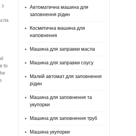
 з
Автоматична машина для
заповнення рідин
асла
Косметична машина для
наповнення
Машина для заправки масла
il
Машина для заправки соусу
e to
the
Малий автомат для заповнення
e
рідин
Машина для заповнення та
укупорки
Машина для заповнення труб
Машина укупорки