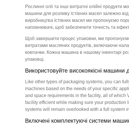
Рослинні олії та інші витратні олійні продукти мо
машини для розливу їстівних масел залежно від 
виробництва їстівних масел ми пропонуємо поршн
наповнювачі, щоб забезпечити точність та ефек
Щоб завершити процес упаковки, ми пропонуємо 
витратами масляних продуктів, включаючи нала
ковпачки. Кожна машина в нашому інвентарі ро
упаковці.
Використовуйте високоякісні машини д
Like other types of packaging systems, you can full
machines based on the needs of your specific appli
and space requirements in the facility, all of whi
facility efficient while making sure your production 
systems will remain overlooked with a full system i
Включені комплектуючі системи маши