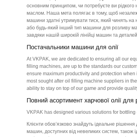
основним принципом, чи потребуєте ви рідког
маслом. Наша мета полягає в тому, щоб незалежн
машини здатні утримувати тиск, який чинять на
або будь-який інший тип машини для розливу ма
завдяки нашій широкій лінійці машин та деталей
Постачальники машини для олії
At VKPAK, we are dedicated to ensuring all our equi
filling machines, are up to the standards our cust
ensure maximum productivity and protection when it’
most sought after oil filling machine suppliers in 
ability to stay on top of our game and provide quality
Повний асортимент харчової олії для р
VKPAK has designed various solutions for bottling oi
Клієнти обов'язково знайдуть ідеальне рішення
машин, доступних від невеликих систем, також ід