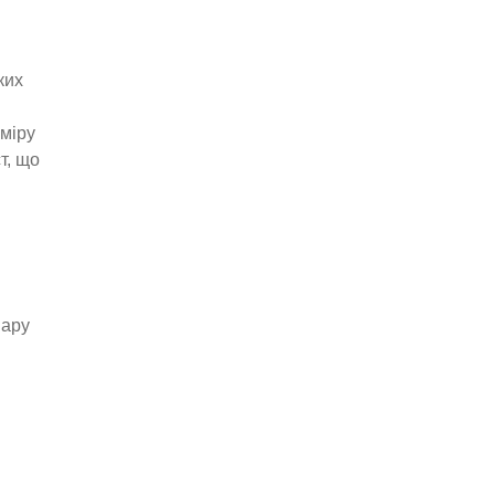
ких
міру
т, що
вару