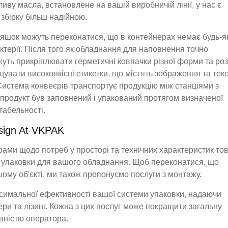
иву масла, встановлене на вашій виробничій лінії, у нас є
збірку більш надійною.
яшок можуть переконатися, що в контейнерах немає будь-я
ктерії. Після того як обладнання для наповнення точно
ть прикріплювати герметичні ковпачки різної форми та роз
щувати високоякісні етикетки, що містять зображення та текс
истема конвеєрів транспортує продукцію між станціями з
продукт був заповнений і упакований протягом визначеної
табельності.
sign At VKPAK
ами щодо потреб у просторі та технічних характеристик то
 упаковки для вашого обладнання. Щоб переконатися, що
му об'єкті, ми також пропонуємо послуги з монтажу.
аксимальної ефективності вашої системи упаковки, надаючи
ери та лізинг. Кожна з цих послуг може покращити загальну
вністю оператора.