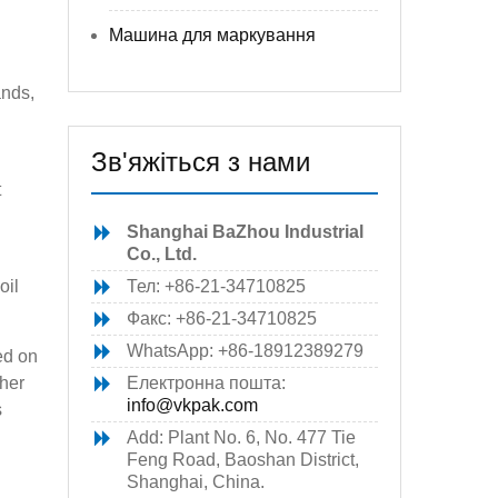
Машина для маркування
ands,
Зв'яжіться з нами
t
l
Shanghai BaZhou Industrial
Co., Ltd.
oil
Тел: +86-21-34710825
Факс: +86-21-34710825
WhatsApp: +86-18912389279
ed on
ther
Електронна пошта:
info@vkpak.com
s
Add: Plant No. 6, No. 477 Tie
Feng Road, Baoshan District,
Shanghai, China.