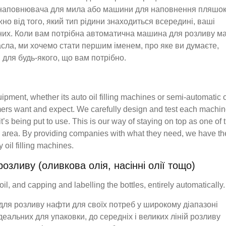
о наповнювача для мила або машини для наповнення пляшок
о від того, який тип рідини знаходиться всередині, ваші
 них. Коли вам потрібна автоматична машина для розливу м
сла, ми хочемо стати першим іменем, про яке ви думаєте,
 для будь-якого, що вам потрібно.
pment, whether its auto oil filling machines or semi-automatic o
omers want and expect. We carefully design and test each machin
s being put to use. This is our way of staying on top as one of 
the area. By providing companies with what they need, we have th
 oil filling machines.
озливу (оливкова олія, насінні олії тощо)
l, and capping and labelling the bottles, entirely automatically.
 для розливу нафти для своїх потреб у широкому діапазоні
еальних для упаковки, до середніх і великих ліній розливу