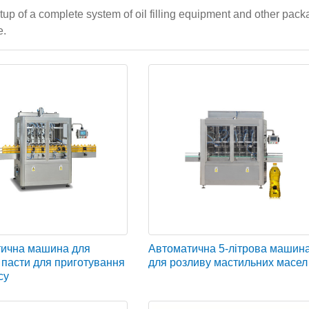
etup of a complete system of oil filling equipment and other pac
e.
ична машина для
Автоматична 5-літрова машин
 пасти для приготування
для розливу мастильних масел
су